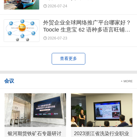
2026-07-24
外贸企业全球网络推广平台哪家好？
Toocle 生意宝 62 语种多语言旺铺全
球通服务，破除语言获客壁垒
2026-07-23
查看更多
会议
+ MORE
银河期货铁矿石专题研讨
2023浙江省洗染行业职业