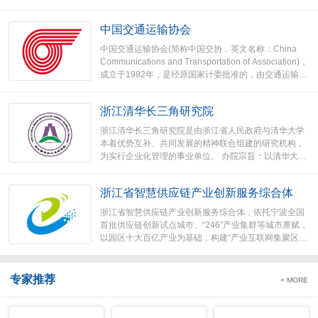
金流、物流的三流合一。公司成功运营化工网、纺织
网、医药网及生意宝，成功发行“国内互联网第一
中国交通运输协会
股”（股票代码：002095），是专业B2B电子商务发展
模式的标志性企业。...
中国交通运输协会(简称中国交协，英文名称：China
Communications and Transportation of Association)，
成立于1982年，是经原国家计委批准的，由交通运输、
铁道、民航、邮政和军事交通等部门和单位共同发起，
从事交通运输、物流等有关企业事业单位及个人自愿结
浙江清华长三角研究院
成，具有法人资格的全国性、行业性、非营利性社会组
织。...
浙江清华长三角研究院是由浙江省人民政府与清华大学
本着优势互补、共同发展的精神联合组建的研究机构，
为实行企业化管理的事业单位。 办院宗旨：以清华大学
科技、人才为依托，立足浙江，面向长三角地区经济社
会发展需求，以国务院批准实施《长江三角洲地区区域
浙江省智慧供应链产业创新服务综合体
规划》为契机，大力开展科技创新、技术服务、人才培
养和高新技术产业化工作，为更好地发挥清华大学服务
浙江省智慧供应链产业创新服务综合体，依托宁波全国
社会职能，推动长三角地区经济社会发展方式转变，实
首批供应链创新试点城市、“246”产业集群等城市禀赋，
现科学发展、和谐发展、率先发展作出积极贡献。...
以园区十大百亿产业为基础，构建“产业互联网集聚区、
数字经济转型引领区、制造业与服务业融合发展示范
区”为总体目标。...
专家推荐
+ MORE