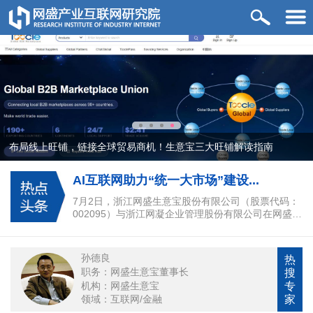
布局线上旺铺，链接全球贸易商机！生意宝三大旺铺解读指南
AI互联网助力“统一大市场”建设...
7月2日，浙江网盛生意宝股份有限公司（股票代码：
002095）与浙江网凝企业管理股份有限公司在网盛大
厦签署战略合作协议，双方将依托网盛生意宝打造的
全球 B2B 电商联盟体系，共同建设“温州大市场”。
热
孙德良
搜
职务：网盛生意宝董事长
专
机构：网盛生意宝
家
领域：互联网/金融