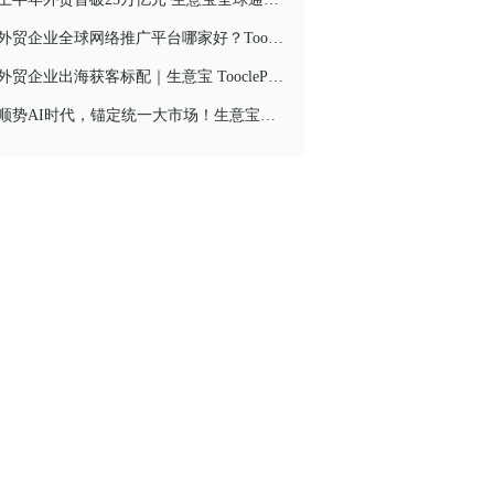
外贸企业全球网络推广平台哪家好？Toocle 生意宝 62 语种多语言旺铺全球通服务，破除语言获客壁垒
外贸企业出海获客标配｜生意宝 TooclePass 全球通，多语言旺铺打通全球统一大市场
顺势AI时代，锚定统一大市场！生意宝区域大市场项目落地，赋能企业全域营销