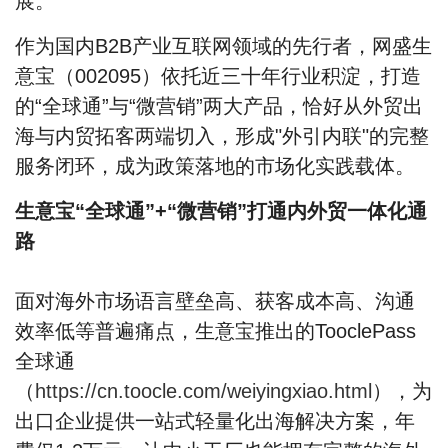
展。
作为国内B2B产业互联网领域的先行者，网盛生
意宝（002095）依托近三十年行业积淀，打造
的
“全球通”与“微营销”
两大产品，恰好从外贸出
海与内贸拓客两端切入，
形成"外引内联"的完整
服务闭环，
成为政策落地的市场化实践载体。
生意宝“全球通”+“微营销”打通内外贸一体化通
路
面对海外市场语言壁垒高、获客成本高、沟通
效率低等普遍痛点，生意宝推出的
TooclePass
全球通
（
https://cn.toocle.com/weiyingxiao.html
），为
出口企业提供一站式轻量化出海解决方案，年